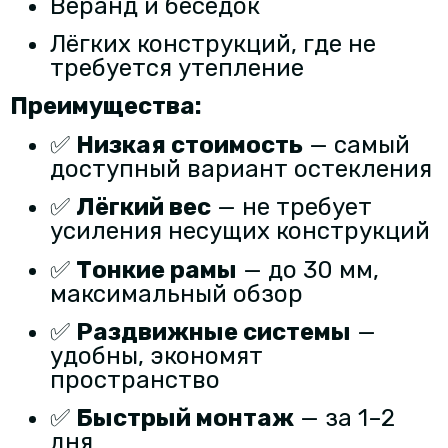
Веранд и беседок
Лёгких конструкций, где не
требуется утепление
Преимущества:
✅
Низкая стоимость
— самый
доступный вариант остекления
✅
Лёгкий вес
— не требует
усиления несущих конструкций
✅
Тонкие рамы
— до 30 мм,
максимальный обзор
✅
Раздвижные системы
—
удобны, экономят
пространство
✅
Быстрый монтаж
— за 1–2
дня