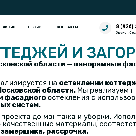
8 (926)
АКЦИИ
ОТЗЫВЫ
КОНТАКТЫ
Звонок бе
ТТЕДЖЕЙ И ЗАГО
осковской области — панорамные фа
ализируется на
остеклении коттедж
 Московской области
.
Мы реализуем п
и фасадного
остекления с использо
ых систем
.
-проекта до монтажа и уборки. Испо
 качественные материалы, соответс
 замерщика, рассрочка.