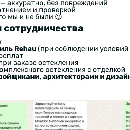
— аккуратно, без повреждений
отнением и проверкой
то мы и не были 😉
я сотрудничества
ж
иль Rehau
(при соблюдении условий
реплат
при заказе остекления
комплексного остекления с отделкой
ройщиками, архитекторами и дизай