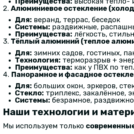
Преимущества:
высокая тепло- 
2.
Алюминиевое остекление (холод
Для:
веранд, террас, беседок
Системы:
раздвижные, распашн
Преимущества:
лёгкость, стиль
3.
Тёплый алюминий (теплое алюми
Для:
зимних садов, гостиных, п
Технология:
терморазрыв + эне
Преимущества:
как у ПВХ по те
4.
Панорамное и фасадное остекл
Для:
больших окон, эркеров, сте
Стекло:
триплекс, закалённое, 
Системы:
безрамное, раздвижно
Наши технологии и матер
Мы используем только
современные