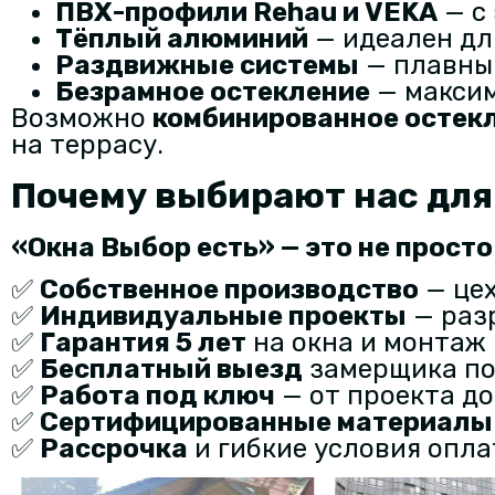
ПВХ-профили Rehau и VEKA
— с
Тёплый алюминий
— идеален дл
Раздвижные системы
— плавный
Безрамное остекление
— максим
Возможно
комбинированное остек
на террасу.
Почему выбирают нас для
«Окна Выбор есть» — это не прост
✅
Собственное производство
— цех
✅
Индивидуальные проекты
— раз
✅
Гарантия 5 лет
на окна и монтаж
✅
Бесплатный выезд
замерщика по 
✅
Работа под ключ
— от проекта до
✅
Сертифицированные материалы
✅
Рассрочка
и гибкие условия опл