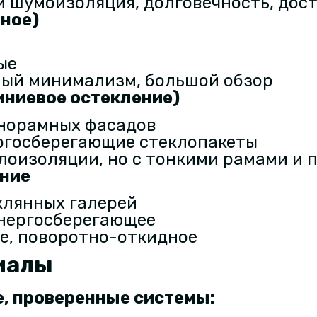
и шумоизоляция, долговечность, дос
ное)
ые
ный минимализм, большой обзор
ниевое остекление)
анорамных фасадов
ргосберегающие стеклопакеты
плоизоляции, но с тонкими рамами и
ение
клянных галерей
энергосберегающее
е, поворотно-откидное
иалы
, проверенные системы
: