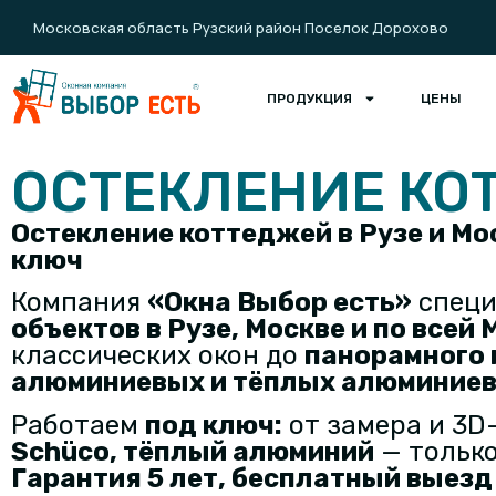
Московская область Рузский район Поселок Дорохово
ПРОДУКЦИЯ
ЦЕНЫ
ОСТЕКЛЕНИЕ КО
Остекление коттеджей в Рузе и М
ключ
Компания
«Окна Выбор есть»
специ
объектов
в
Рузе, Москве и по всей
классических окон до
панорамного 
алюминиевых и тёплых алюминиев
Работаем
под ключ
:
от замера и 3D
Schüco, тёплый алюминий
— только
Гарантия 5 лет, бесплатный выезд