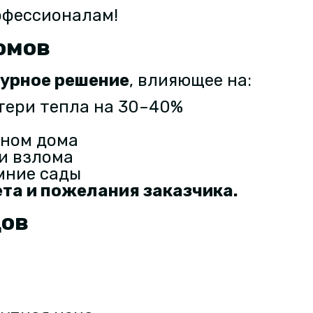
офессионалам!
омов
урное решение
, влияющее на:
тери тепла на 30–40%
йном дома
 и взлома
мние сады
ета и пожелания заказчика
.
дов