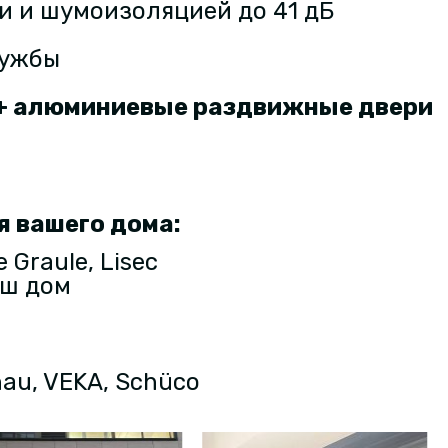
 и шумоизоляцией до 41 дБ
лужбы
 + алюминиевые раздвижные двери
я вашего дома:
Graule, Lisec
аш дом
au, VEKA, Schüco