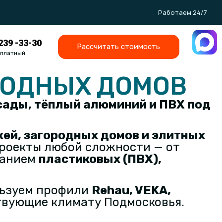
Работаем 24/7
 239 -33-30
Рассчитать стоимость
сплатный
РОДНЫХ ДОМОВ
сады, тёплый алюминий и ПВХ под
ей, загородных домов и элитных
роекты любой сложности — от
ванием
пластиковых (ПВХ),
льзуем профили
Rehau, VEKA,
твующие климату Подмосковья.