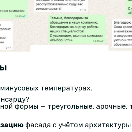
сы
?
и минусовых температурах.
ансарду?
ной формы — треугольные, арочные,
изацию
фасада с учётом архитектуры