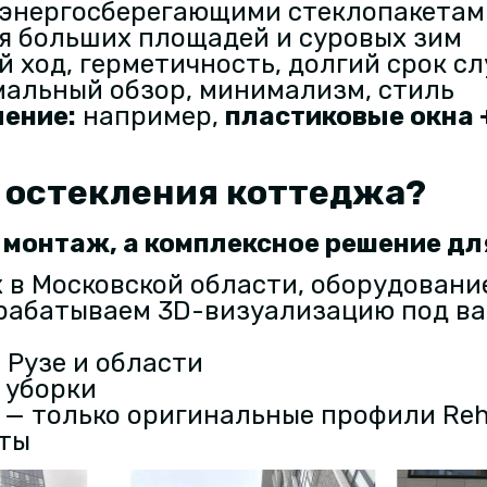
 энергосберегающими стеклопакетами
я больших площадей и суровых зим
 ход, герметичность, долгий срок с
альный обзор, минимализм, стиль
ление
:
например,
пластиковые окна
 остекления коттеджа?
о монтаж, а комплексное решение дл
 в Московской области, оборудование 
рабатываем 3D-визуализацию под в
Рузе и области
 уборки
— только оригинальные профили Reh
аты