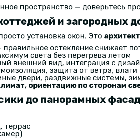
енное пространство — доверьтесь пр
коттеджей и загородных д
просто установка окон. Это
архитект
 правильное остекление снижает по
ксимум света без перегрева летом
ый внешний вид, интеграция с диза
моизоляция, защита от ветра, влаги
ные двери, раздвижные системы, зи
климат, ориентацию по сторонам св
ссики до панорамных фаса
, террас
камер)