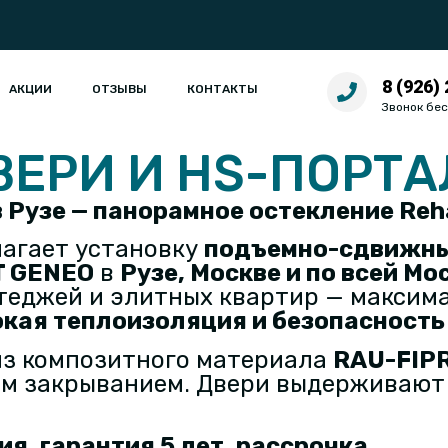
8 (926)
АКЦИИ
ОТЗЫВЫ
КОНТАКТЫ
Звонок бе
ЕРИ И HS-ПОРТ
 Рузе — панорамное остекление Re
агает установку
подъемно-сдвижны
T GENEO
в
Рузе, Москве и по всей М
ттеджей и элитных квартир — максим
кая теплоизоляция
и
безопасность 
з композитного материала
RAU-FIP
ым закрыванием. Двери выдерживают
я, гарантия 5 лет, рассрочка.