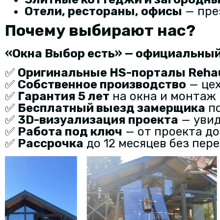
Отели, рестораны, офисы
— пре
Почему выбирают нас?
«Окна Выбор есть» — официальный
✅
Оригинальные HS-порталы Reha
✅
Собственное производство
— цех
✅
Гарантия 5 лет
на окна и монтаж
✅
Бесплатный выезд замерщика
по
✅
3D-визуализация проекта
— увид
✅
Работа под ключ
— от проекта до
✅
Рассрочка
до 12 месяцев без пер