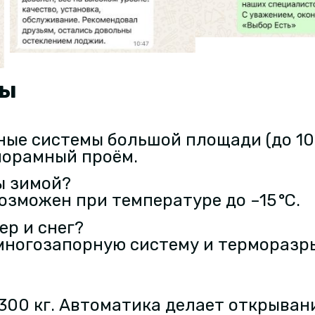
сы
ые системы большой площади (до 10 
норамный проём.
ы зимой?
озможен при температуре до –15 °C.
ер и снег?
т многозапорную систему и терморазр
 300 кг. Автоматика делает открыван