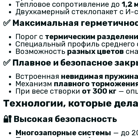
Тепловое сопротивление до
1,2 
Двухкамерный стеклопакет с И-
✅ Максимальная герметичнос
Порог с
термическим разделен
Специальный профиль среднего
Возможность
разных цветов
сна
✅ Плавное и безопасное зак
Встроенная
невидимая пружин
Механизм
плавного торможени
При весе створки
от 300 кг
— оп
Технологии, которые де
🔐 Высокая безопасность
Многозапорные системы
— до 2