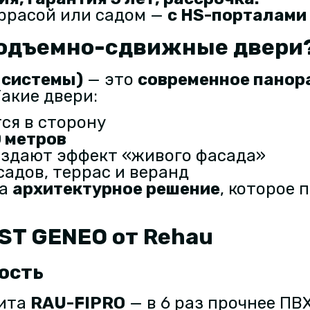
еррасой или садом —
с
HS-порталами 
подъемно-сдвижные двери
 системы)
— это
современное панор
акие двери:
ся в сторону
0 метров
оздают эффект «живого фасада»
садов, террас и веранд
 а
архитектурное решение
, которое 
ST GENEO от Rehau
ость
зита
RAU-FIPRO
— в 6 раз прочнее ПВХ