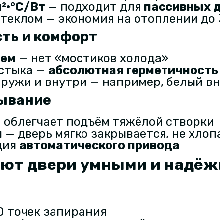
м²·°C/Вт
— подходит для
пассивных д
стеклом — экономия на отоплении до
ть и комфорт
ием
— нет «мостиков холода»
 стыка —
абсолютная герметичность
ружи и внутри — например, белый в
рывание
а
облегчает подъём тяжёлой створки
я
— дверь мягко закрывается, не хлоп
ция
автоматического привода
лают двери умными и надё
0 точек запирания