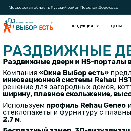
Московская область Рузский район Поселок Дорохово
ПРОДУКЦИЯ
ЦЕНЫ
РАЗДВИЖНЫЕ ДВ
Раздвижные двери и HS-порталы в
Компания
«Окна Выбор есть»
предл
инновационной системы Rehau HS
решение для загородных домов, ко
ширину
,
плавное скольжение
,
высо
Используем
профиль Rehau Geneo
и
стеклопакеты и фурнитуру с плавн
2,7 м
.
Бесплатный замер, 3D-визуализаци