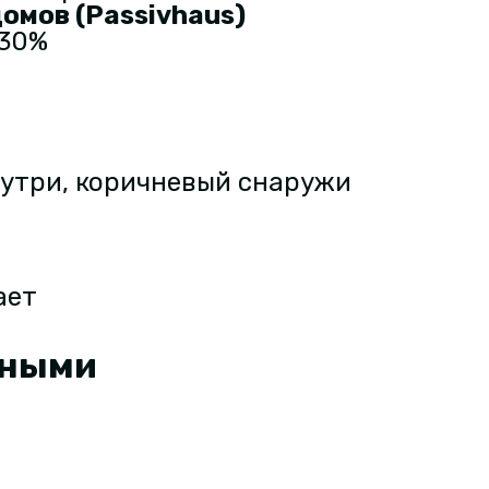
омов (Passivhaus)
 30%
нутри, коричневый снаружи
ает
жными