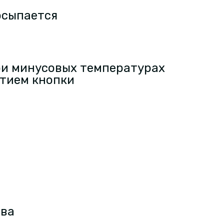
осыпается
и минусовых температурах
тием кнопки
тва