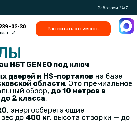
Работаем 24/7
 239 -33-30
Рассчитать стоимость
сплатный
АЛЫ
hau HST GENEO под ключ
х дверей и HS-порталов
на базе
осковской области
. Это премиальное
альный обзор,
до 10 метров в
до 2 класса
.
RO
, энергосберегающие
 вес до
400 кг
, высота створки — до