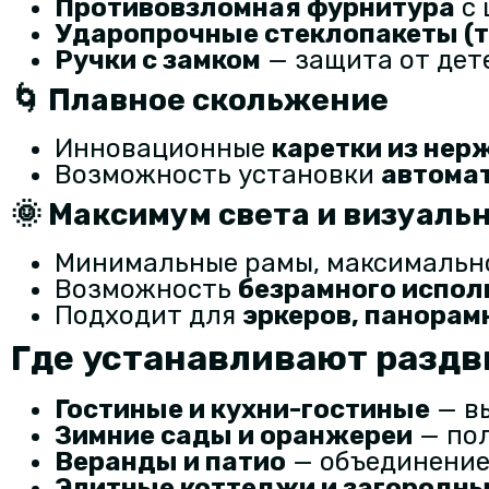
Противовзломная фурнитура
с 
Ударопрочные стеклопакеты (т
Ручки с замком
— защита от дет
🌀 Плавное скольжение
Инновационные
каретки из нер
Возможность установки
автома
🌞 Максимум света и визуаль
Минимальные рамы, максимальн
Возможность
безрамного испол
Подходит для
эркеров, панорам
Где устанавливают разд
Гостиные и кухни-гостиные
— вы
Зимние сады и оранжереи
— пол
Веранды и патио
— объединение
Элитные коттеджи и загородны