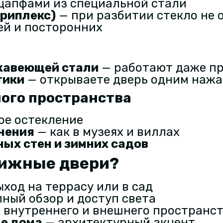
цапфами из специальной стали
риплекс)
— при разбитии стекло не 
ей и посторонних
жавеющей стали
— работают даже пр
тики
— открываете дверь одним нажа
ного пространства
ое остекление
нения
— как в музеях и виллах
ных стен и зимних садов
вижные двери?
ход на террасу или в сад
ный обзор и доступ света
 внутреннего и внешнего пространс
е дома
— архитектурный акцент